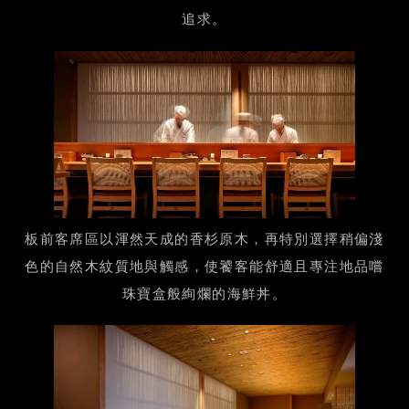
追求。
板前客席區以渾然天成的香杉原木，再特別選擇稍偏淺
色的自然木紋質地與觸感，使饕客能舒適且專注地品嚐
珠寶盒般絢爛的海鮮丼。