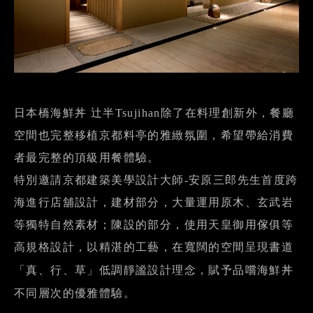
日本橋海鮮丼 辻半Tsujihan除了在料理創新外，餐廳
空間也完整移植京都料亭的雅緻氛圍，希望帶給消費
者最完整的頂級用餐體驗。
特別邀請京都建築美學設計大師-安原三郎先生首度跨
海進行店舖設計，建材部分，大量運用原木、玄武岩
等獨特自然素材；陳設的部分，使用天皇御用傢俱等
高規格設計，以精湛的工藝，
在寬闊的空間呈現書道
「真、行、草」
低調靜謐
設計理念，賦予品嚐海鮮丼
不同層次的優雅體驗。