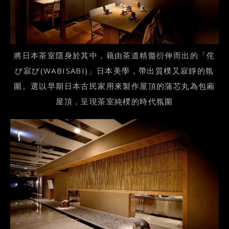
將日本茶室隱身於其中，藉由茶道精髓衍伸而出的「侘
び寂び(WABISABI)」日本美學，帶出質樸又寂靜的氛
圍。選以早期日本古民家用來製作屋頂的蒲芯丸為包廂
屋頂，呈現茶室純樸的時代氛圍