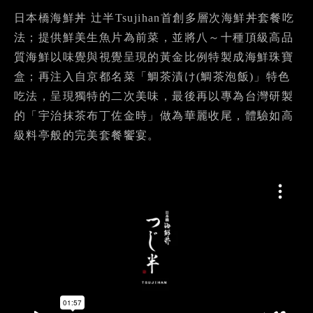
日本橋海鮮丼 辻半Tsujihan首創多層次海鮮丼套餐吃
法；提供鮮美生魚片為前菜，並將八～十種頂級高品
質海鮮以味覺與視覺呈現的黃金比例特製成海鮮珠寶
盒；再注入自京都名菜「鯛茶漬け(鯛茶泡飯)」特色
吃法，呈現獨特的二次美味，最後再以專為台灣研製
的「宇治抹茶布丁佐金時」做為華麗收尾，體驗如高
級料亭般的完美套餐饗宴。