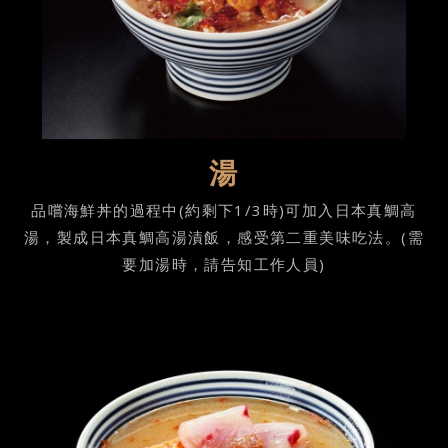
湯
品嚐海鮮丼的過程中(約剩下1/3時)可加入日本真鯛高
湯，製成日本真鯛高湯漬飯，感受第二重美味吃法。(需
要加湯時，請告知工作人員)