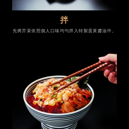
拌
先將芥茉依照個人口味均勻拌入特製蛋黃醬油中。