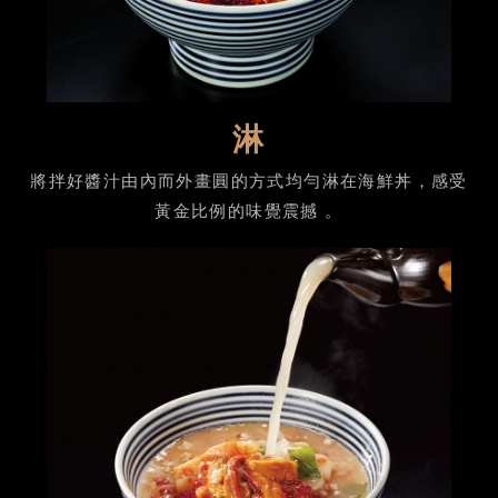
淋
將拌好醬汁由內而外畫圓的方式均勻淋在海鮮丼，感受
黃金比例的味覺震撼 。