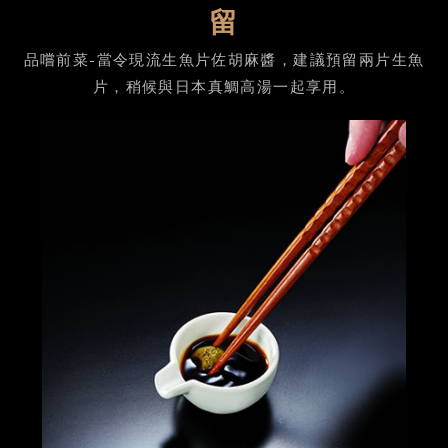
留
品嚐前菜-當令現流生魚片佐胡麻醬，建議預留兩片生魚
片，稍候與日本真鯛高湯一起享用。