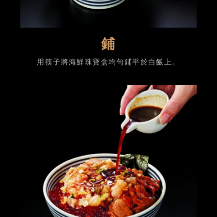
鋪
用筷子將海鮮珠寶盒均勻鋪平於白飯上。