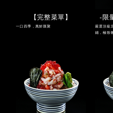
【完整菜單】
-限
一口四季，萬鮮匯聚
嚴選頂級
鋪，極致