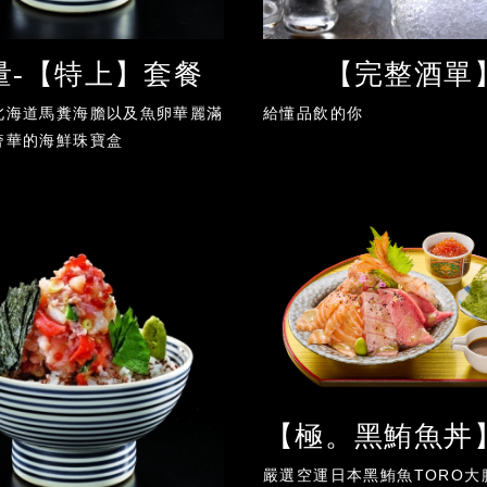
量-【特上】套餐
【完整酒單
北海道馬糞海膽以及魚卵華麗滿
給懂品飲的你
奢華的海鮮珠寶盒
【極。黑鮪魚丼
嚴選空運日本黑鮪魚TORO大