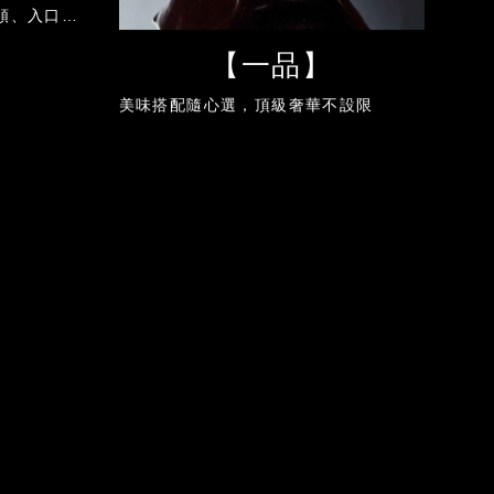
順、入口即
。搭配赤紅
【一品】
感一次滿
美味搭配隨心選，頂級奢華不設限