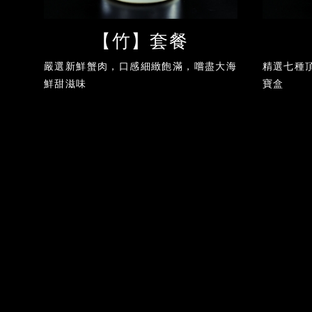
【竹】套餐
嚴選新鮮蟹肉，口感細緻飽滿，嚐盡大海
精選七種
鮮甜滋味
寶盒