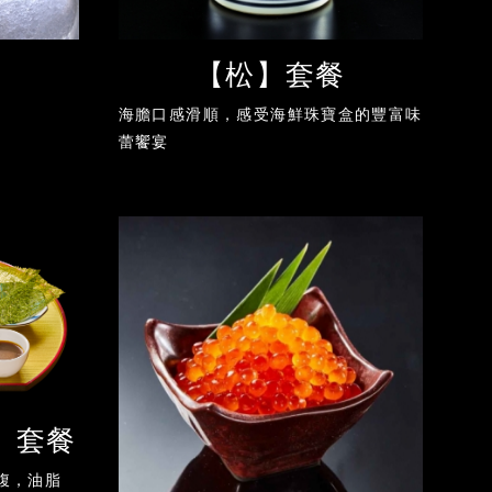
】
【松】套餐
海膽口感滑順，感受海鮮珠寶盒的豐富味
蕾饗宴
】套餐
腹，油脂