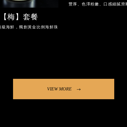
豐厚、色澤粉嫩、口感細膩滑
化。饕客最愛的高級刺身部位
【梅】套餐
蝦、鮭魚與鮪魚泥，多層次口
足。
頂級海鮮，獨創黃金比例海鮮珠
VIEW MORE